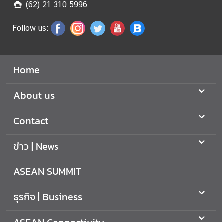
i
(62) 21 310 5996
n
e
Follow us:
s
s
Home
A
S
About us
E
A
Contact
N
C
ข่าว | News
o
n
ASEAN SUMMIT
n
e
ธุรกิจ | Business
c
t