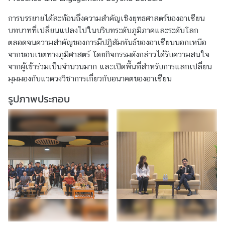
t
a
การบรรยายได้สะท้อนถึงความสำคัญเชิงยุทธศาสตร์ของอาเซียน
c
บทบาทที่เปลี่ยนแปลงไปในบริบทระดับภูมิภาคและระดับโลก
t
ตลอดจนความสำคัญของการมีปฏิสัมพันธ์ของอาเซียนนอกเหนือ
จากขอบเขตทางภูมิศาสตร์ โดยกิจกรรมดังกล่าวได้รับความสนใจ
จากผู้เข้าร่วมเป็นจำนวนมาก และเปิดพื้นที่สำหรับการแลกเปลี่ยน
A
มุมมองกับแวดวงวิชาการเกี่ยวกับอนาคตของอาเซียน
S
รูปภาพประกอบ
E
A
N
T
h
a
i
l
a
n
d