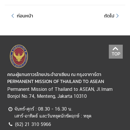
ข่
า
ก่อนหน้า
ถัดไป
ว
|
N
e
w
TOP
s
คณะผู้แทนถาวรไทยประจำอาเซียน ณ กรุงจาการ์ตา
ธุ
PERMANENT MISSION OF THAILAND TO ASEAN
ร
กิ
Permanent Mission of Thailand to ASEAN, Jl.Imam
จ
Bonjol No.74, Menteng, Jakarta 10310
|
จันทร์-ศุกร์ : 08.30 - 16.30 น.
B
เสาร์-อาทิตย์ และวันหยุดนักขัตฤกษ์ : หยุด
u
s
(62) 21 310 5966