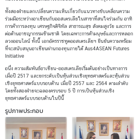
t
a
ทั้งสองฝ่ายแลกเปลี่ยนความเห็นเกี่ยวกับแนวทางขับเคลื่อนความ
c
ร่วมมือระหว่างอาเซียนกับออสเตรเลียในสาขาที่สนใจร่วมกัน อาทิ
t
การค้าการลงทุน เศรษฐกิจดิจิทัล สาธารณสุข สังคมสูงวัย และการ
ต่อต้านอาชญากรรมข้ามชาติ โดยเฉพาะการค้ามนุษย์และการหลอก
ลวงออนไลน์ ทั้งนี้ เอกอัครราชทูตออสเตรเลียฯ ยืนยันความพร้อม
A
ที่จะสนับสนุนอาเซียนผ่านกองทุนภายใต้ Aus4ASEAN Futures
S
Initiative
E
A
อนึ่ง ความสัมพันธ์อาเซียน-ออสเตรเลียเริ่มต้นอย่างเป็นทางการ
N
เมื่อปี 2517 และยกระดับเป็นหุ้นส่วนเชิงยุทธศาสตร์และหุ้นส่วน
T
เชิงยุทธศาสตร์แบบรอบด้าน เมื่อปี 2557 และ 2564 ตามลำดับ
h
โดยทั้งสองฝ่ายจะฉลองครบรอบ 5 ปี การเป็นหุ้นส่วนเชิง
a
ยุทธศาสตร์แบบรอบด้านในปีนี้
i
รูปภาพประกอบ
l
a
n
d