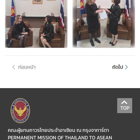
ข่
า
ว
|
N
e
w
s
ก่อนหน้า
ถัดไป
ธุ
ร
กิ
จ
TOP
|
B
u
คณะผู้แทนถาวรไทยประจำอาเซียน ณ กรุงจาการ์ตา
s
PERMANENT MISSION OF THAILAND TO ASEAN