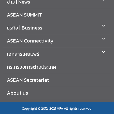
ข่าว | News
i
v
i
ASEAN SUMMIT
t
y
ธุรกิจ | Business
ASEAN Connectivity
เ
อ
เอกสารเผยแพร่
ก
ส
กระทรวงการต่างประเทศ
า
ร
เ
ASEAN Secretariat
ผ
ย
About us
แ
พ
ร่
Copyright © 2012-2021 MFA All rights reserved.