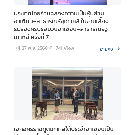
i
n
ประเทศไทยร่วมฉลองความเป็นหุ้นส่วน
e
อาเซียน–สาธารณรัฐเกาหลี ในงานเลี้ยง
s
รับรองครบรอบวันอาเซียน–สาธารณรัฐ
s
เกาหลี ครั้งที่ 7
27 พ.ย. 2568
741
View
A
อ่านต่อ
S
E
A
N
C
o
n
n
e
c
เอกอัครราชทูตเกาหลีใต้ประจำอาเซียนเป็น
t