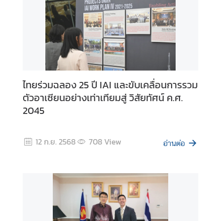
R
i
g
h
t
s
D
ไทยร่วมฉลอง 25 ปี IAI และขับเคลื่อนการรวม
e
ตัวอาเซียนอย่างเท่าเทียมสู่ วิสัยทัศน์ ค.ศ.
c
2045
l
a
r
12 ก.ย. 2568
708
View
อ่านต่อ
a
t
i
o
n
-
A