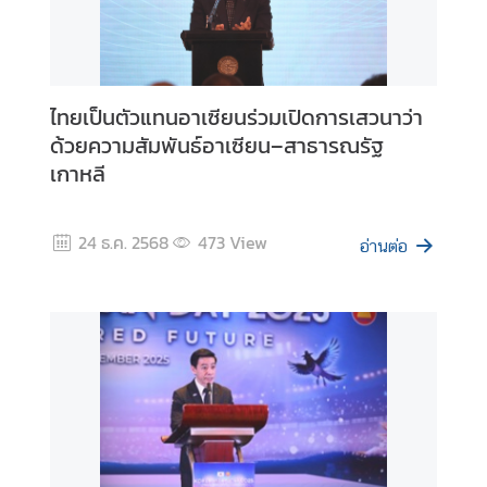
ข่
า
ว
|
ไทยเป็นตัวแทนอาเซียนร่วมเปิดการเสวนาว่า
N
ด้วยความสัมพันธ์อาเซียน–สาธารณรัฐ
e
เกาหลี
w
s
24 ธ.ค. 2568
473
View
อ่านต่อ
ธุ
ร
กิ
จ
|
B
u
s