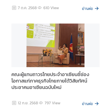
7 ต.ค. 2568
610
View
อ่านต่อ
ป
ฏิ
ญ
ญ
า
อ
า
เ
ซี
ย
น
คณะผู้แทนถาวรไทยประจำอาเซียนชี้ช่อง
ว่
โอกาสแก่ภาคธุรกิจไทยภายใต้วิสัยทัศน์
า
ประชาคมอาเซียนฉบับใหม่
ด้
ว
ย
12 ก.ย. 2568
797
View
อ่านต่อ
สิ