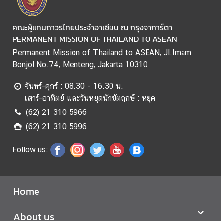
ป
คณะผู้แทนถาวรไทยประจำอาเซียน ณ กรุงจาการ์ตา
ร
PERMANENT MISSION OF THAILAND TO ASEAN
ะ
ก
Permanent Mission of Thailand to ASEAN, Jl.Imam
า
Bonjol No.74, Menteng, Jakarta 10310
ศ
จันทร์-ศุกร์ : 08.30 - 16.30 น.
จั
เสาร์-อาทิตย์ และวันหยุดนักขัตฤกษ์ : หยุด
ด
ซื้
(62) 21 310 5966
อ
(62) 21 310 5996
จั
ด
Follow us:
จ้
า
ง
Home
ก
About us
ร