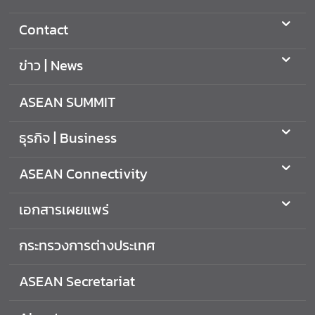
ะ
ท
Contact
ร
ว
ข่าว | News
ง
ก
ASEAN SUMMIT
า
ร
ธุรกิจ | Business
ต่
า
ASEAN Connectivity
ง
ป
เอกสารเผยแพร่
ร
ะ
กระทรวงการต่างประเทศ
เ
ท
ศ
ASEAN Secretariat
/
M