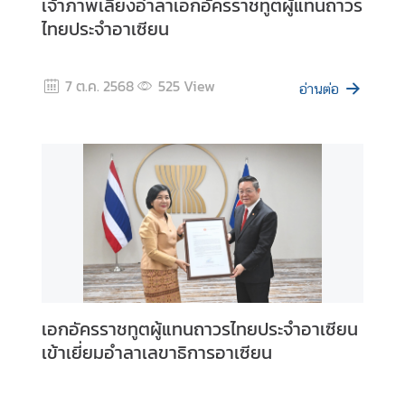
เจ้าภาพเลี้ยงอำลาเอกอัครราชทูตผู้แทนถาวร
i
v
ไทยประจำอาเซียน
i
t
7 ต.ค. 2568
525
View
y
อ่านต่อ
เ
อ
ก
ส
า
ร
เ
ผ
ย
เอกอัครราชทูตผู้แทนถาวรไทยประจำอาเซียน
แ
เข้าเยี่ยมอำลาเลขาธิการอาเซียน
พ
ร่