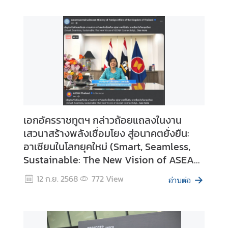
ท
ธิ
ม
นุ
ษ
ย
ช
น
(
A
เอกอัครราชทูตฯ กล่าวถ้อยแถลงในงาน
S
เสวนาสร้างพลังเชื่อมโยง สู่อนาคตยั่งยืน:
E
อาเซียนในโลกยุคใหม่ (Smart, Seamless,
A
Sustainable: The New Vision of ASEAN
N
Connectivity)
H
12 ก.ย. 2568
772
View
อ่านต่อ
u
m
a
n