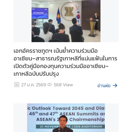
t
a
c
t
A
เอกอัครราชทูตฯ เน้นย้ำความร่วมมือ
S
อาเซียน–สาธารณรัฐเกาหลีที่แน่นแฟ้นในการ
E
A
เปิดตัวคู่มือกองทุนความร่วมมืออาเซียน–
N
เกาหลีฉบับปรับปรุง
T
27 ม.ค. 2569
568
View
h
อ่านต่อ
a
i
l
a
n
d