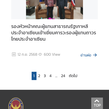
H
R
D
)
รองหัวหน้าคณะผู้แทนสาธารณรัฐเกาหลี
ประจำอาเซียนเข้าเยี่ยมคารวะรองผู้แทนถาวร
A
b
ไทยประจำอาเซียน
o
u
12 ก.ย. 2568
600
View
t
อ่านต่อ
T
h
a
1
2
3
4
...
24
ถัดไป
i
l
a
n
d
TOP