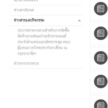
t
a
ข่าวสารนิเทศ
c
t
ข่าวสารและกิจกรรม
ประกาศราคากลางสำหรับการจัดซื้อ
A
จัดจ้างงานซ่อมบำรุงรักษารถยนต์
S
ประจำตำแหน่งเอกอัครราชทูต คณะ
E
ผู้แทนถาวรไทยประจำอาเซียน ณ
A
กรุงจาการ์ตา
N
ข่าวจากกระทรวง
T
h
a
i
l
a
n
d