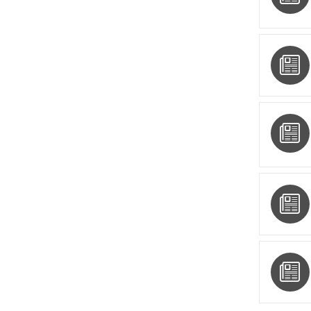
ข่
า
ว
|
N
e
w
s
ธุ
ร
กิ
จ
|
B
u
s