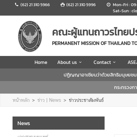
(62) 21 310 5966
(62) 21 310 5996
Mon-Fri : 09
Sat-Sun : cl
H
o
คณะผู้แทนถาวรไทยปร
m
e
PERMANENT MISSION OF THAILAND T
A
Home
About us
Contact
ASE
b
o
ปฏิญญาอาเซียนว่าด้วยสิทธิมนุษยช
u
t
กระทรวงการ
u
s
หน้าหลัก
ข่าว | News
ข่าวประชาสัมพันธ์
C
News
o
n
เอกสารเผยแพร่