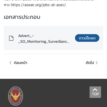
t
ทาง
https://asean.org/jobs-
at-asec/
.
a
c
เอกสารประกอบ
t
A
Advert_-
ดาวน์โหลด
S
_SO_Monitoring_Surveillance
E
_Coordination_(new2026)_fnl.
A
pdf
N
ก่อนหน้า
ถัดไป
T
h
a
i
l
a
TOP
n
d