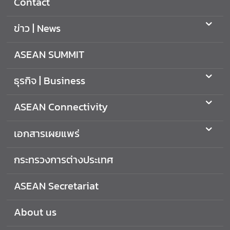
Contact
i
n
ข่าว | News
e
s
s
ASEAN SUMMIT
ธุรกิจ | Business
A
S
ASEAN Connectivity
E
A
เอกสารเผยแพร่
N
C
กระทรวงการต่างประเทศ
o
n
n
ASEAN Secretariat
e
c
About us
t