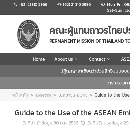
(62) 21 310 5966
(62) 21 310 5996
Mon-Fri : 09
Sat-Sun : cl
H
o
คณะผู้แทนถาวรไทยปร
m
e
PERMANENT MISSION OF THAILAND T
A
Home
About us
Contact
ASE
b
o
ปฏิญญาอาเซียนว่าด้วยสิทธิมนุษยช
u
t
กระทรวงการ
u
s
หน้าหลัก
บทความ
เอกสารเผยแพร่
Guide to the Us
Guide to the Use of the ASEAN E
C
o
วันที่นำเข้าข้อมูล
30 ก.ค. 2556
วันที่ปรับปรุงข้อมูล
29 
n