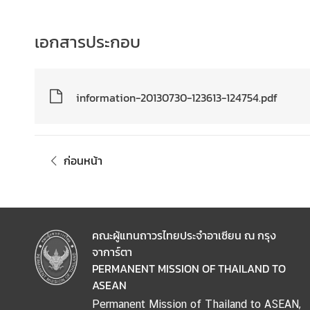
t
a
เอกสารประกอบ
c
t
information-20130730-123613-124754.pdf
A
S
E
A
ก่อนหน้า
N
T
h
a
คณะผู้แทนถาวรไทยประจำอาเซียน ณ กรุง
i
จาการ์ตา
l
PERMANENT MISSION OF THAILAND TO
a
ASEAN
n
d
Permanent Mission of Thailand to ASEAN,