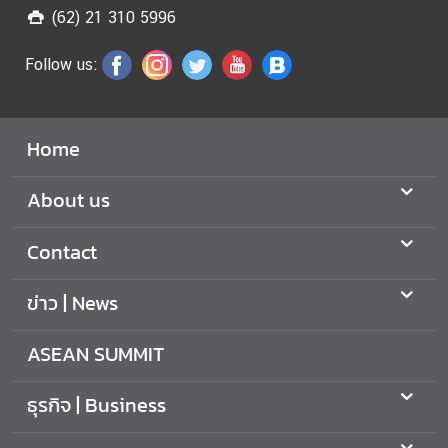
i
(62) 21 310 5996
v
i
Follow us:
t
y
Home
เ
อ
About us
ก
ส
Contact
า
ร
ข่าว | News
เ
ผ
ASEAN SUMMIT
ย
แ
ธุรกิจ | Business
พ
ร่