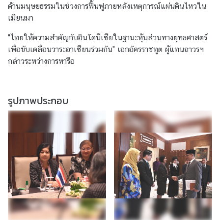
ด้านมนุษยธรรมในช่วงการฟื้นฟูภายหลังเหตุการณ์แผ่นดินไหวใน
ข่
เมียนมา
า
ว
"ไทยให้ความสำคัญกับอินโดนีเซียในฐานะหุ้นส่วนทางยุทธศาสตร์
|
เพื่อขับเคลื่อนวาระอาเซียนร่วมกัน" เอกอัครราชทูต ผู้แทนถาวรฯ
N
กล่าวระหว่างการหารือ
e
w
s
รูปภาพประกอบ
ธุ
ร
กิ
จ
|
B
u
s