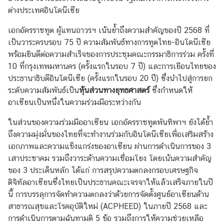
t
ต่างประเทศอินโดนีเซีย
a
c
เอกอัครราชทูต ผู้แทนถาวรฯ เน้นย้ำถึงความสำคัญของปี 2568 ที่
t
เป็นวาระครบรอบ 75 ปี ความสัมพันธ์ทางการทูตไทย-อินโดนีเซีย
พร้อมยินดีต่อความสำเร็จของการประชุมคณะกรรมาธิการร่วม ครั้งที่
10 ที่กรุงเทพมหานคร (ครั้งแรกในรอบ 7 ปี) และการเยือนไทยของ
A
ประธานาธิบดีอินโดนีเซีย (ครั้งแรกในรอบ 20 ปี) ซึ่งนำไปสู่การยก
S
ระดับความสัมพันธ์เป็น
หุ้นส่วนทางยุทธศาสตร์
ซึ่งกำหนดให้
E
อาเซียนเป็นหนึ่งในความร่วมมือระหว่างกัน
A
N
ในส่วนของความร่วมมืออาเซียน เอกอัครราชทูตพันทิพาฯ ยังได้ย้ำ
T
ถึงความมุ่งมั่นของไทยที่จะทำงานร่วมกับอินโดนีเซียเพื่อเสริมสร้าง
h
เอกภาพและความแข็งแกร่งของอาเซียน ผ่านการดำเนินการของ 3
a
เสาประชาคม รวมถึงวาระด้านความเชื่อมโยง โดยเน้นความสำคัญ
i
ของ 3 ประเด็นหลัก ได้แก่ การสรุปความตกลงกรอบเศรษฐกิจ
l
ดิจิทัลอาเซียนซึ่งไทยเป็นประธานคณะเจรจาให้แล้วเสร็จภายในปี
a
นี้ การบรรลุการจัดทำความตกลงว่าด้วยการจัดตั้งศูนย์อาเซียนด้าน
n
สาธารณสุขและโรคอุบัติใหม่ (ACPHEED) ในภายปี 2568 และ
d
การดำเนินการตามฉันทามติ 5 ข้อ รวมถึงการให้ความช่วยเหลือ