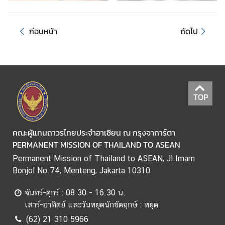
i
n
e
ก่อนหน้า
ถัดไป
s
s
A
S
TOP
E
A
N
คณะผู้แทนถาวรไทยประจำอาเซียน ณ กรุงจาการ์ตา
C
PERMANENT MISSION OF THAILAND TO ASEAN
o
Permanent Mission of Thailand to ASEAN, Jl.Imam
n
Bonjol No.74, Menteng, Jakarta 10310
n
e
จันทร์-ศุกร์ : 08.30 - 16.30 น.
c
เสาร์-อาทิตย์ และวันหยุดนักขัตฤกษ์ : หยุด
t
(62) 21 310 5966