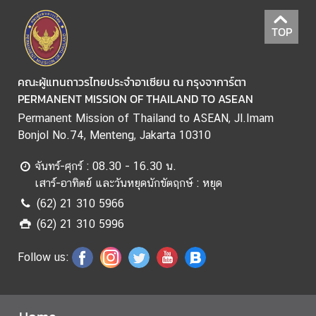
ป
TOP
ฏิ
ญ
คณะผู้แทนถาวรไทยประจำอาเซียน ณ กรุงจาการ์ตา
ญ
PERMANENT MISSION OF THAILAND TO ASEAN
า
อ
Permanent Mission of Thailand to ASEAN, Jl.Imam
า
Bonjol No.74, Menteng, Jakarta 10310
เ
ซี
จันทร์-ศุกร์ : 08.30 - 16.30 น.
ย
เสาร์-อาทิตย์ และวันหยุดนักขัตฤกษ์ : หยุด
น
(62) 21 310 5966
ว่
(62) 21 310 5996
า
ด้
Follow us:
ว
ย
สิ