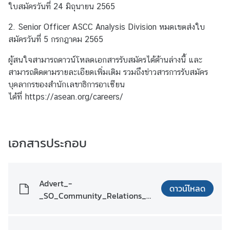
t
ใบสมัครวันที่ 24 มิถุนายน 2565
a
2. Senior Officer ASCC Analysis Division หมดเขตส่งใบ
c
สมัครวันที่ 5 กรกฎาคม 2565
t
ผู้สนใจสามารถดาวน์โหลดเอกสารรับสมัครได้ด้านล่างนี้ และ
สามารถติดตามรายละเอียดเพิ่มเติม รวมถึงข่าวสารการรับสมัคร
A
บุคลากรของสำนักเลขาธิการอาเซียน
S
ได้ที่ https://asean.org/careers/
E
A
N
T
เอกสารประกอบ
h
a
i
Advert_-
l
ดาวน์โหลด
_SO_Community_Relations_D
a
ivision_0522_-_fnl.pdf
n
d