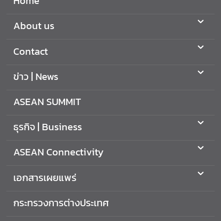
Home
ท
ธิ
About us
ม
นุ
ษ
Contact
ย
ช
ข่าว | News
น
(
ASEAN SUMMIT
A
S
ธุรกิจ | Business
E
A
ASEAN Connectivity
N
H
เอกสารเผยแพร่
u
m
กระทรวงการต่างประเทศ
a
n