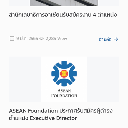
i
n
สำนักเลขาธิการอาเซียนรับสมัครงาน 4 ตำแหน่ง
e
s
s
9 มี.ค. 2565
2,285
View
อ่านต่อ
A
S
E
A
N
C
o
n
n
e
ASEAN Foundation ประกาศรับสมัครผู้ดำรง
c
ตำแหน่ง Executive Director
t