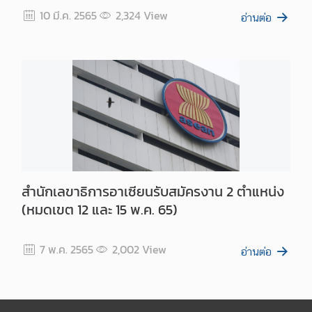
i
10 มี.ค. 2565
2,324
View
v
อ่านต่อ
i
t
y
เ
อ
ก
ส
า
สำนักเลขาธิการอาเซียนรับสมัครงาน 2 ตำแหน่ง
ร
(หมดเขต 12 และ 15 พ.ค. 65)
เ
ผ
ย
7 พ.ค. 2565
2,002
View
อ่านต่อ
แ
พ
ร่