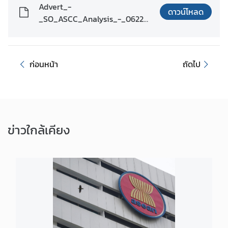
Advert_-
ดาวน์โหลด
ข่
_SO_ASCC_Analysis_-_0622_-
า
_fnl.pdf
ว
|
N
ก่อนหน้า
ถัดไป
e
w
s
ข่าว
ใกล้เคียง
ธุ
ร
กิ
จ
|
B
u
s